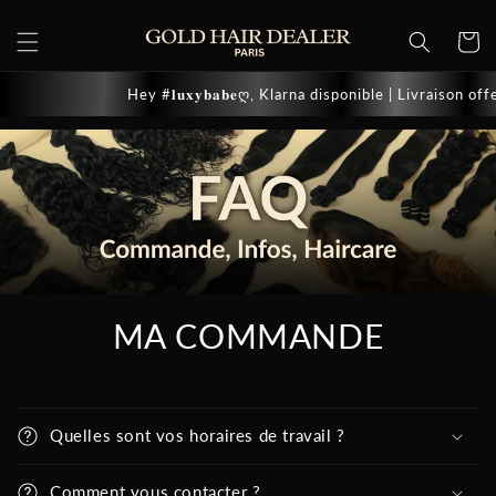
et
passer
Panier
au
contenu
Hey #𝐥𝐮𝐱𝐲𝐛𝐚𝐛𝐞ღ, Klarna disponible | Livraison of
MA COMMANDE
Quelles sont vos horaires de travail ?
Comment vous contacter ?